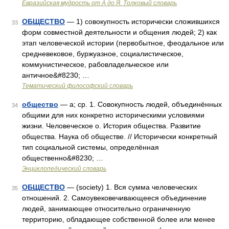
Евразийская мудрость от А до Я. Толковый словарь
ОБЩЕСТВО
— 1) совокупность исторически сложившихся
33
форм совместной деятельности и общения людей; 2) как
этап человеческой истории (первобытное, феодальное или
средневековое, буржуазное, социалистическое,
коммунистическое, рабовладельческое или
античное&#8230; …
Тематический философский словарь
общество
— а; ср. 1. Совокупность людей, объединённых
34
общими для них конкретно историческими условиями
жизни. Человеческое о. История общества. Развитие
общества. Наука об обществе. // Исторически конкретный
тип социальной системы, определённая
общественно&#8230; …
Энциклопедический словарь
ОБЩЕСТВО
— (society) 1. Вся сумма человеческих
35
отношений. 2. Самоувековечивающееся объединение
людей, занимающее относительно ограниченную
территорию, обладающее собственной более или менее