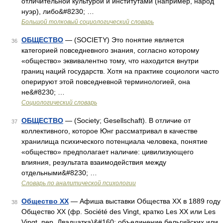
отличительной культурой и институтами (например, народ
нуэр), либо&#8230; …
Большой толковый социологический словарь
ОБЩЕСТВО
— (SOCIETY) Это понятие является
36
категорией повседневного знания, согласно которому
«общество» эквивалентно тому, что находится внутри
границ наций государств. Хотя на практике социологи часто
оперируют этой повседневной терминологией, она
не&#8230; …
Социологический словарь
ОБЩЕСТВО
— (Society; Gesellschaft). В отличие от
37
коллективного, которое Юнг рассматривал в качестве
хранилища психического потенциала человека, понятие
«общество» предполагает наличие: цивилизующего
влияния, результата взаимодействия между
отдельными&#8230; …
Словарь по аналитической психологии
Общество ХХ
— Афиша выставки Общества ХХ в 1889 году
38
Общество ХХ (фр. Société des Vingt, кратко Les XX или Les
Vingt, пер. Двадцатка)&#160; объединение бельгийских или